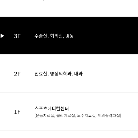
3F
▶
수술실, 회의실, 병동
2F
▶
진료실, 영상의학과, 내과
스포츠메디컬센터
1F
▶
[운동치료실, 물리치료실, 도수치료실, 체외충격파실]