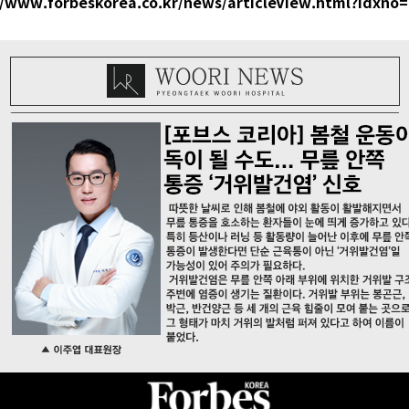
//www.forbeskorea.co.kr/news/articleView.html?idxno