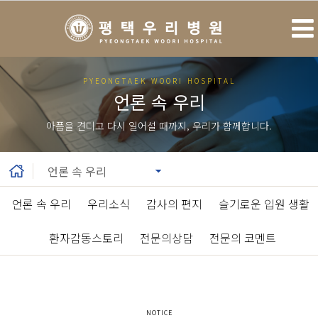
PYEONGTAEK WOORI HOSPITAL
언론 속 우리
아픔을 견디고 다시 일어설 때까지, 우리가 함께합니다.
언론 속 우리
|
우리소식
|
감사의 편지
|
슬기로운 입원 생활
|
환자감동스토리
|
전문의상담
|
전문의 코멘트
NOTICE