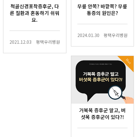
척골신경포착증후군, 다
무릎 안쪽? 바깥쪽? 무릎
른 질환과 혼동하기 쉬워
통증의 원인은?
요.
2024.01.30
평택우리병원
2021.12.03
평택우리병원
Hot
거북목 증후군 말고, 버
섯목 증후군이 있다?!