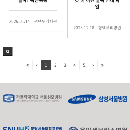
일까? 목근육통
것'이 아닌 발목 인대 파
열
2026.01.14
평택우리병원
2025.12.18
평택우리병원
1
2
3
4
5