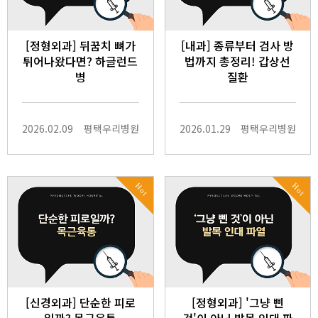
[정형외과] 뒤꿈치 뼈가
[내과] 종류부터 검사 방
튀어나왔다면? 하글런드
법까지 총정리! 갑상선
병
질환
2026.02.09
평택우리병원
2026.01.29
평택우리병원
Hot
Hot
[신경외과] 단순한 피로
[정형외과] '그냥 삔