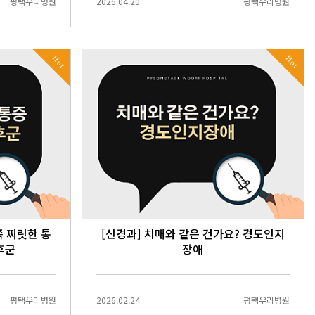
평택우리병원
2026.04.20
평택우리병원
Hot
Hot
쪽 찌릿한 통
[신경과] 치매와 같은 건가요? 경도인지
후군
장애
평택우리병원
2026.02.24
평택우리병원