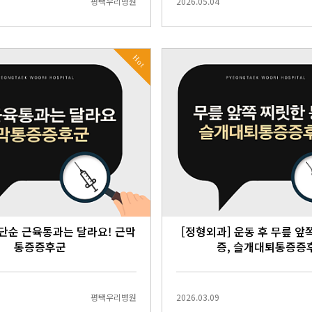
평택우리병원
2026.05.04
Hot
 단순 근육통과는 달라요! 근막
[정형외과] 운동 후 무릎 앞
통증증후군
증, 슬개대퇴통증증
평택우리병원
2026.03.09