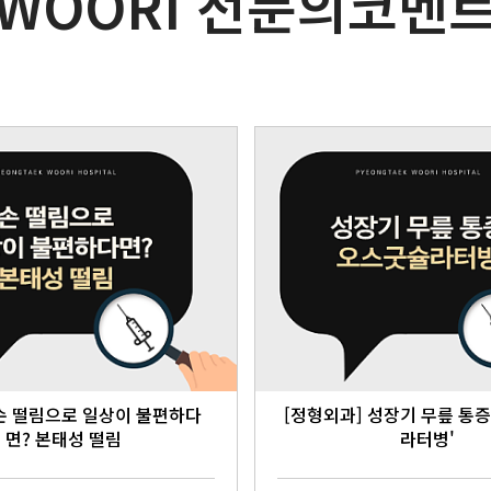
WOORI 전문의코멘
 손 떨림으로 일상이 불편하다
[정형외과] 성장기 무릎 통증
면? 본태성 떨림
라터병'