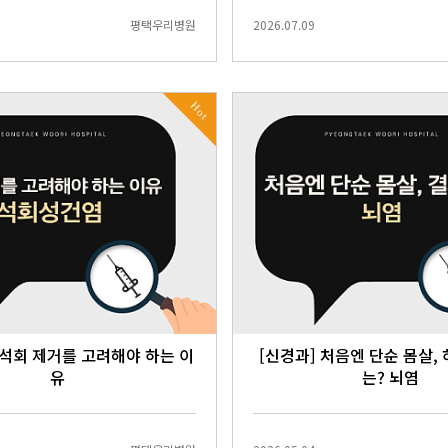
평택우리병원
2026.07.09
Hot
 석회 제거를 고려해야 하는 이
[신경과] 처음엔 단순 몸살,
유
는? 뇌염